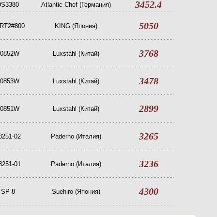
3452.4
DS3380
Atlantic Chef (Германия)
5050
RT2#800
KING (Япония)
3768
T0852W
Luxstahl (Китай)
3478
T0853W
Luxstahl (Китай)
2899
T0851W
Luxstahl (Китай)
3265
8251-02
Paderno (Италия)
3236
8251-01
Paderno (Италия)
4300
SP-8
Suehiro (Япония)