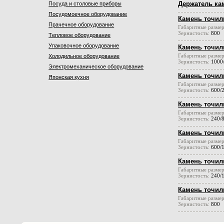
Держатель кам
Посуда и столовые приборы
Посудомоечное оборудование
Камень точил
Прачечное оборудование
Габаритные разме
Зернистость:
800
Тeпловое оборудование
Упаковочное оборудование
Камень точил
Габаритные разме
Холодильное оборудование
Зернистость:
1000
Электромеханическое оборудование
Камень точил
Японская кухня
Габаритные разме
Зернистость:
600/
Камень точил
Габаритные разме
Зернистость:
240/
Камень точил
Габаритные разме
Зернистость:
600/
Камень точил
Габаритные разме
Зернистость:
240/
Камень точил
Габаритные разме
Зернистость:
800