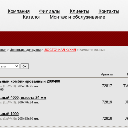
Компания
Филиалы
Клиенты
Контакты
Каталог
Монтаж и обслуживание
ания
>
Инвентарь для кухни
>
.ВОСТОЧНАЯ КУХНЯ
>
Камни точильные
Артикул
ьный комбинированный 200/400
72817
TW
ры (LxWxH):
205х50х25 мм.
400
ьный 4000, высота 24 мм
72819
J
ры (LxWxH):
200х70х24 мм.
ьный 1000
72818
J
ры (LxWxH):
205х65х30 мм.