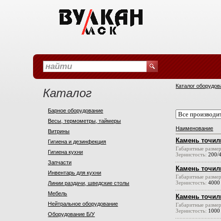
Каталог оборудов
Каталог
Барное оборудование
Весы, термометры, таймеры
Наименование
Витрины
Камень точил
Гигиена и дезинфекция
Габаритные разме
Гигиена кухни
Зернистость:
200/
Запчасти
Камень точил
Инвентарь для кухни
Габаритные разме
Зернистость:
4000
Линии раздачи, шведские столы
Мебель
Камень точил
Нейтральное оборудование
Габаритные разме
Зернистость:
1000
Оборудование Б/У