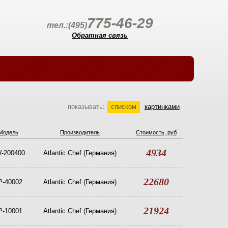
775-46-29
тел.:(495)
Обратная связь
показывать:
списком
картинками
Модель
Производитель
Стоимость, руб
4934
-200400
Atlantic Chef (Германия)
22680
P-40002
Atlantic Chef (Германия)
21924
P-10001
Atlantic Chef (Германия)