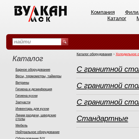
Компания
Фили
Каталог
Каталог оборудования
>
Холодильное 
Каталог
С гранитной ст
Барное оборудование
Весы, термометры, таймеры
Витрины
С гранитной сто
Гигиена и дезинфекция
Гигиена кухни
С гранитной сто
Запчасти
Инвентарь для кухни
Линии раздачи, шведские
Стандартные
столы
Мебель
Нейтральное оборудование
Оборудование Б/У